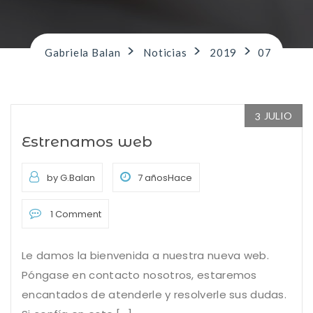
>
>
>
Gabriela Balan
Noticias
2019
07
JULIO
3
Estrenamos web
by G.Balan
7 añosHace
1 Comment
Le damos la bienvenida a nuestra nueva web.
Póngase en contacto nosotros, estaremos
encantados de atenderle y resolverle sus dudas.