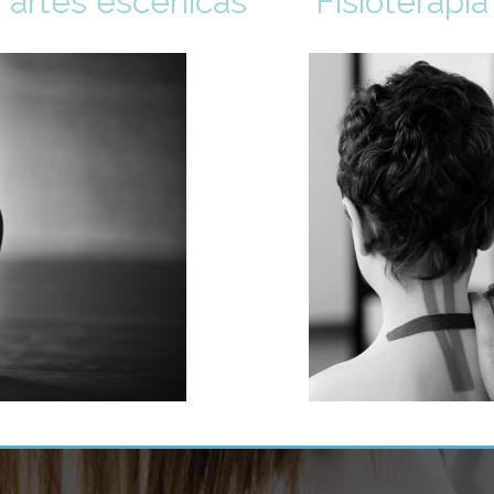
s artes escénicas
Fisioterapia